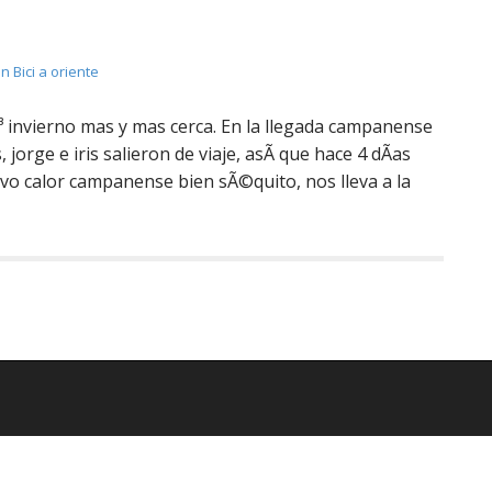
n Bici a oriente
riÃ³ invierno mas y mas cerca. En la llegada campanense
 jorge e iris salieron de viaje, asÃ­ que hace 4 dÃ­as
evo calor campanense bien sÃ©quito, nos lleva a la