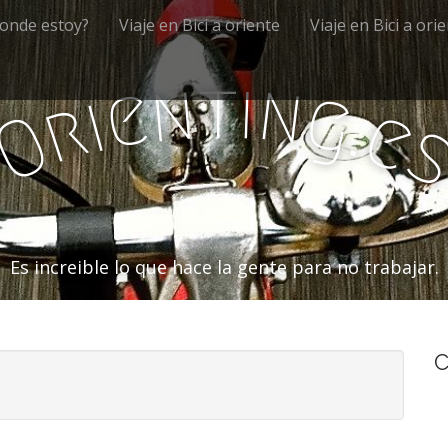
onde estoy?
Viaje en Bici a oriente
Viaje en Bici a ori
i
t
n
n
e
g
i
r
.
e
O
Es increible lo que hace la gente para no trabajar.
C