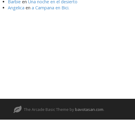
Barbie
en
Una noche en el desierto
Angelica
en
a Campana en Bici.
The Arcade Basic Theme by
bavotasan.com
.