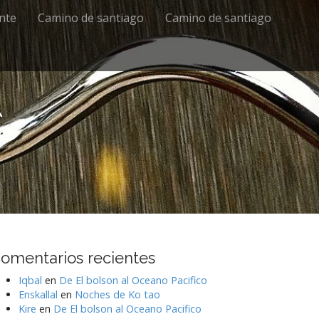
ente
Camino de santiago
Camino de santiago
s
omentarios recientes
Iqbal
en
De El bolson al Oceano Pacifico
Enskallal
en
Noches de Ko tao
Kire
en
De El bolson al Oceano Pacifico