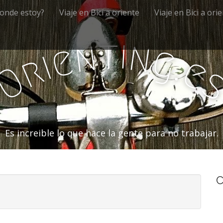
onde estoy?
Viaje en Bici a oriente
Viaje en Bici a ori
i
t
n
n
e
g
i
.
r
e
O
Es increible lo que hace la gente para no trabajar.
C