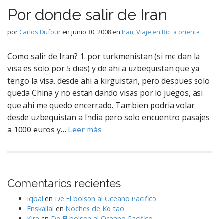
Por donde salir de Iran
por
Carlos Dufour
en
junio 30, 2008
en
Iran
,
Viaje en Bici a oriente
Como salir de Iran? 1. por turkmenistan (si me dan la
visa es solo por 5 dias) y de ahi a uzbequistan que ya
tengo la visa. desde ahi a kirguistan, pero despues solo
queda China y no estan dando visas por lo juegos, asi
que ahi me quedo encerrado. Tambien podria volar
desde uzbequistan a India pero solo encuentro pasajes
a 1000 euros y…
Leer más →
Comentarios recientes
Iqbal
en
De El bolson al Oceano Pacifico
Enskallal
en
Noches de Ko tao
Kire
en
De El bolson al Oceano Pacifico