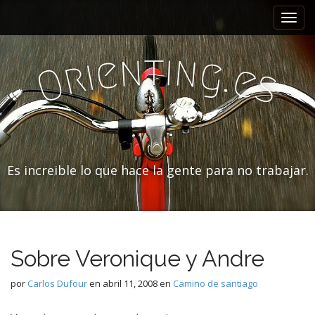
M
S
a
e
l
n
t
i
t
n
n
e
g
i
ú
r
.
e
O
a
s
p
r
r
a
i
l
c
n
o
c
n
Es increible lo que hace la gente para no trabajar.
i
t
p
e
a
n
i
l
d
Sobre Veronique y Andre
o
por
Carlos Dufour
en
abril 11, 2008
en
Camino de santiago