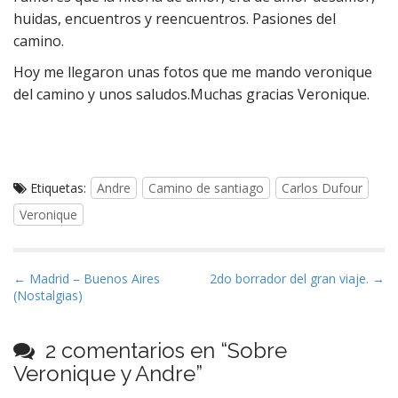
huidas, encuentros y reencuentros. Pasiones del
camino.
Hoy me llegaron unas fotos que me mando veronique
del camino y unos saludos.Muchas gracias Veronique.
Etiquetas:
Andre
Camino de santiago
Carlos Dufour
Veronique
N
← Madrid – Buenos Aires
2do borrador del gran viaje. →
(Nostalgias)
a
v
e
2 comentarios en “
Sobre
g
Veronique y Andre
”
a