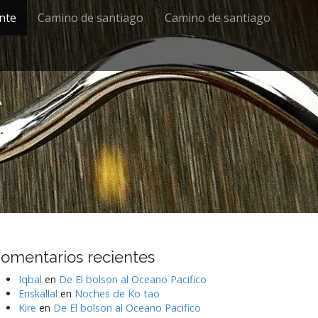
ente
Camino de santiago
Camino de santiago
s
omentarios recientes
Iqbal
en
De El bolson al Oceano Pacifico
Enskallal
en
Noches de Ko tao
Kire
en
De El bolson al Oceano Pacifico