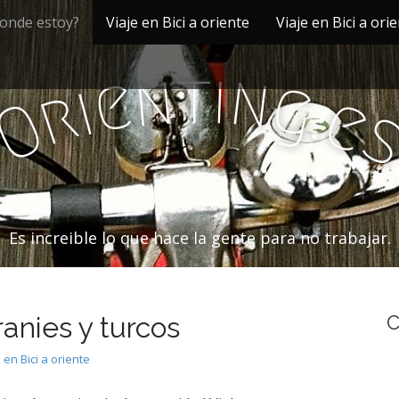
onde estoy?
Viaje en Bici a oriente
Viaje en Bici a ori
i
t
n
n
e
g
i
r
.
e
O
Es increible lo que hace la gente para no trabajar.
ranies y turcos
C
 en Bici a oriente