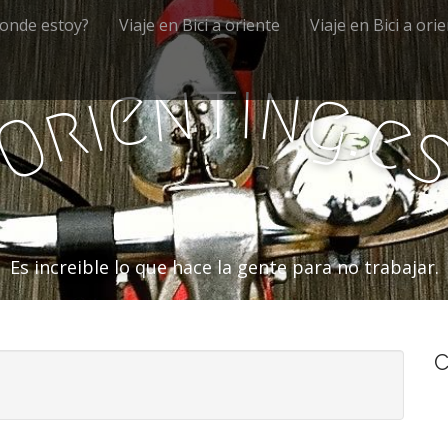
onde estoy?
Viaje en Bici a oriente
Viaje en Bici a ori
i
t
n
n
e
g
i
r
.
e
O
Es increible lo que hace la gente para no trabajar.
C