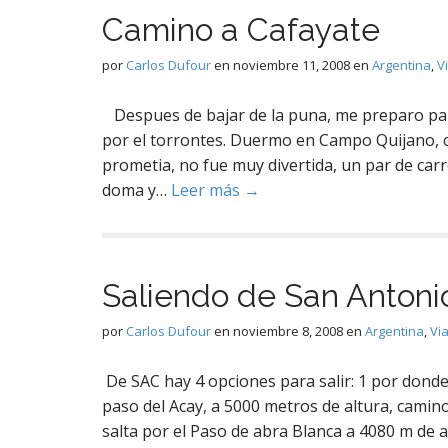
Camino a Cafayate
por
Carlos Dufour
en
noviembre 11, 2008
en
Argentina
,
V
Despues de bajar de la puna, me preparo para 
por el torrontes. Duermo en Campo Quijano, cer
prometia, no fue muy divertida, un par de carr
doma y…
Leer más →
Saliendo de San Antoni
por
Carlos Dufour
en
noviembre 8, 2008
en
Argentina
,
Via
De SAC hay 4 opciones para salir: 1 por donde v
paso del Acay, a 5000 metros de altura, camino
salta por el Paso de abra Blanca a 4080 m de 