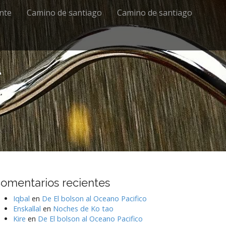
ente
Camino de santiago
Camino de santiago
s
omentarios recientes
Iqbal
en
De El bolson al Oceano Pacifico
Enskallal
en
Noches de Ko tao
Kire
en
De El bolson al Oceano Pacifico