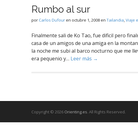
Rumbo al sur
por
Carlos Dufour
en
octubre 1, 2008
en
Tailandia
,
Viaje e
Finalmente sali de Ko Tao, fue dificil pero fin
casa de un amigos de una amiga en la montan
la noche me subi al barco nocturno que me llev
era pequenio y…
Leer más →
Copyright © 2026
Orienting.es
. All Rights Reserved.