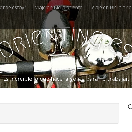
onde estoy?
Viaje en Bici a oriente
Viaje en Bici a ori
i
t
n
n
e
g
i
.
r
e
O
Es increible lo que hace la gente para no trabajar.
C