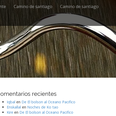
ente
Camino de santiago
Camino de santiago
s
omentarios recientes
Iqbal
en
De El bolson al Oceano Pacifico
Enskallal
en
Noches de Ko tao
Kire
en
De El bolson al Oceano Pacifico