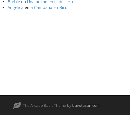
Barbie
en
Una noche en el desierto
Angelica
en
a Campana en Bici.
The Arcade Basic Theme by
bavotasan.com
.