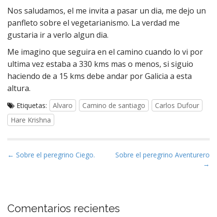
Nos saludamos, el me invita a pasar un dia, me dejo un
panfleto sobre el vegetarianismo. La verdad me
gustaria ir a verlo algun dia.
Me imagino que seguira en el camino cuando lo vi por
ultima vez estaba a 330 kms mas o menos, si siguio
haciendo de a 15 kms debe andar por Galicia a esta
altura.
Etiquetas:
Alvaro
Camino de santiago
Carlos Dufour
Hare Krishna
N
← Sobre el peregrino Ciego.
Sobre el peregrino Aventurero
→
a
v
e
g
Comentarios recientes