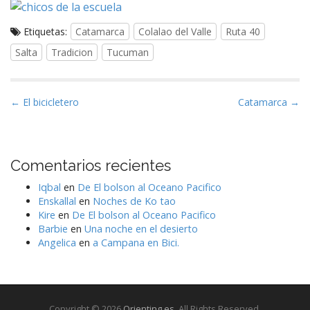
Etiquetas:
Catamarca
Colalao del Valle
Ruta 40
Salta
Tradicion
Tucuman
N
← El bicicletero
Catamarca →
a
v
e
Comentarios recientes
g
Iqbal
en
De El bolson al Oceano Pacifico
a
Enskallal
en
Noches de Ko tao
c
Kire
en
De El bolson al Oceano Pacifico
i
Barbie
en
Una noche en el desierto
Angelica
en
a Campana en Bici.
ó
n
d
e
Copyright © 2026
Orienting.es
. All Rights Reserved.